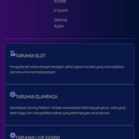
Arcade
E-Sports
Sabung
Ayam
TARUHAN SLOT
Penyedia slot online dengan beragam pilihan game menarik yang memudahkan
pemain untuk mencapai jackpot
TARUHAN OLAHRAGA
Sportsbook Gaming Platform Terbaik menawarkan lebih banyak game, odds yang
lebih tinggi, dan menyediakan pilihan yang lebih banyak untuk pemain.
TARUHAN LIVE KASINO