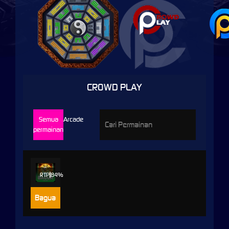
CROWD PLAY
Semua
Arcade
permainan
RTP
84%
Bagua