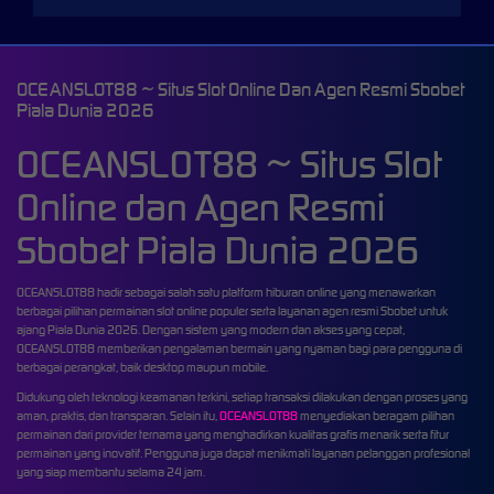
OCEANSLOT88 ~ Situs Slot Online Dan Agen Resmi Sbobet
Piala Dunia 2026
OCEANSLOT88 ~ Situs Slot
Online dan Agen Resmi
Sbobet Piala Dunia 2026
OCEANSLOT88 hadir sebagai salah satu platform hiburan online yang menawarkan
berbagai pilihan permainan slot online populer serta layanan agen resmi Sbobet untuk
ajang Piala Dunia 2026. Dengan sistem yang modern dan akses yang cepat,
OCEANSLOT88 memberikan pengalaman bermain yang nyaman bagi para pengguna di
berbagai perangkat, baik desktop maupun mobile.
Didukung oleh teknologi keamanan terkini, setiap transaksi dilakukan dengan proses yang
aman, praktis, dan transparan. Selain itu,
OCEANSLOT88
menyediakan beragam pilihan
permainan dari provider ternama yang menghadirkan kualitas grafis menarik serta fitur
permainan yang inovatif. Pengguna juga dapat menikmati layanan pelanggan profesional
yang siap membantu selama 24 jam.