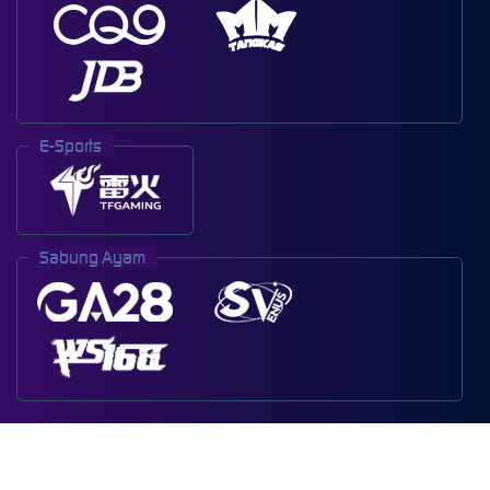
E-Sports
Sabung Ayam