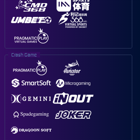
Crash Game