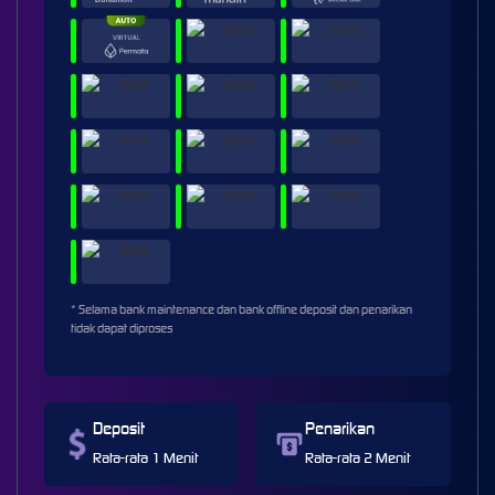
* Selama bank maintenance dan bank offline deposit dan penarikan
tidak dapat diproses
Deposit
Penarikan
Rata-rata 1 Menit
Rata-rata 2 Menit