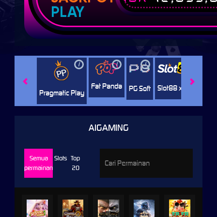
PLAY
i
i
i
i
i
Facha
Fat Panda
Slot88 x PP
PG Soft
Pragmatic Play
AIGAMING
Semua
Slots
Top
permainan
20