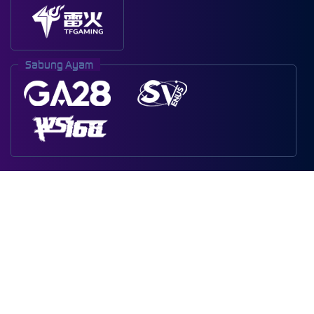
Sabung Ayam