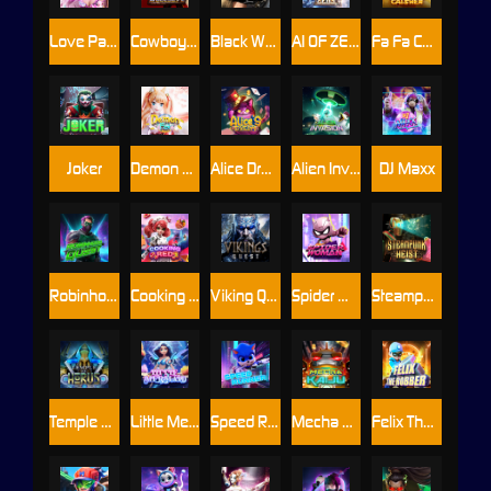
Love Paradise
Cowboy Bullseye
Black WuKong
AI OF ZEUS
Fa Fa Caishen
Joker
Demon Fox
Alice Dream
Alien Invasion
DJ Maxx
Robinhood Quest
Cooking Red
Viking Quest
Spider Woman
Steampunk Heist
Temple of Horus
Little Mermaid
Speed Runner
Mecha Kaiju
Felix The Robber