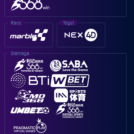
Race
Togel
Olahraga