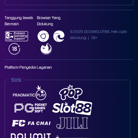
Tanggung Jawab
Browser Yang
Bermain
Didukung
©2026 OCEANSLOT88. Hak cipta
dilindungi | 18+
Platform Penyedia Layanan
Slots