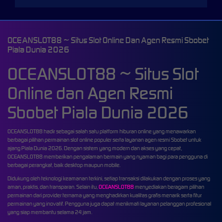
OCEANSLOT88 ~ Situs Slot Online Dan Agen Resmi Sbobet
Piala Dunia 2026
OCEANSLOT88 ~ Situs Slot
Online dan Agen Resmi
Sbobet Piala Dunia 2026
OCEANSLOT88 hadir sebagai salah satu platform hiburan online yang menawarkan
berbagai pilihan permainan slot online populer serta layanan agen resmi Sbobet untuk
ajang Piala Dunia 2026. Dengan sistem yang modern dan akses yang cepat,
OCEANSLOT88 memberikan pengalaman bermain yang nyaman bagi para pengguna di
berbagai perangkat, baik desktop maupun mobile.
Didukung oleh teknologi keamanan terkini, setiap transaksi dilakukan dengan proses yang
aman, praktis, dan transparan. Selain itu,
OCEANSLOT88
menyediakan beragam pilihan
permainan dari provider ternama yang menghadirkan kualitas grafis menarik serta fitur
permainan yang inovatif. Pengguna juga dapat menikmati layanan pelanggan profesional
yang siap membantu selama 24 jam.