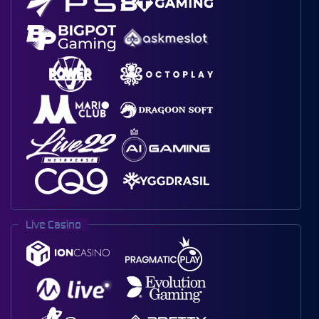
Live Casino