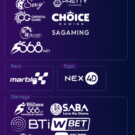
Race
Togel
Olahraga