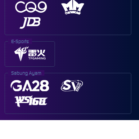
E-Sports
Sabung Ayam