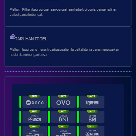
Platform Pilihan bagi perusahaan-perusahaan terbaik di dunia, dengan pilihan
variasi game terbanyak
TARUHAN TOGEL
Platform togel yang menarik dari perusahan terbaik di dunia yang menawarkan
hadiah kemenangan besar