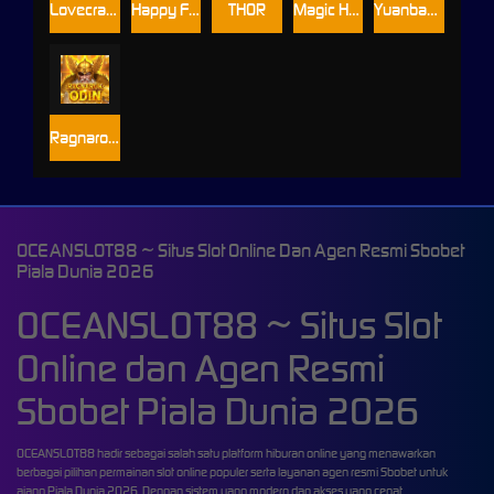
Lovecraft's Legacy
Happy Fruit Stand
THOR
Magic House
Yuanbao Mahjong2
Ragnarok Odin
OCEANSLOT88 ~ Situs Slot Online Dan Agen Resmi Sbobet
Piala Dunia 2026
OCEANSLOT88 ~ Situs Slot
Online dan Agen Resmi
Sbobet Piala Dunia 2026
OCEANSLOT88 hadir sebagai salah satu platform hiburan online yang menawarkan
berbagai pilihan permainan slot online populer serta layanan agen resmi Sbobet untuk
ajang Piala Dunia 2026. Dengan sistem yang modern dan akses yang cepat,