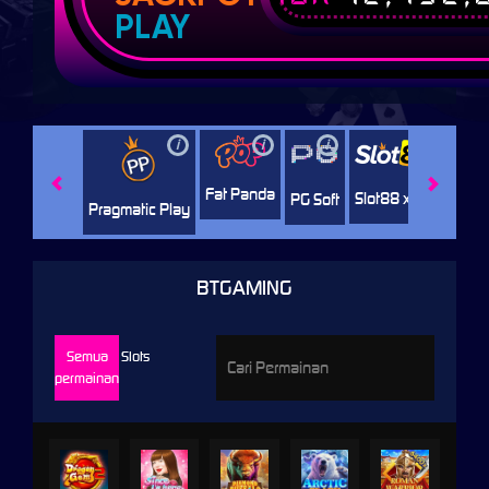
PLAY
i
i
i
i
i
Facha
Fat Panda
Slot88 x PP
PG Soft
Pragmatic Play
BTGAMING
Semua
Slots
permainan