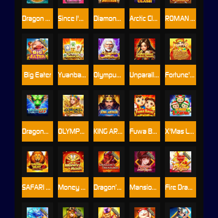
Dragon Gem2
Since I'm here
Diamond buffalo
Arctic Clash
ROMAN WARRIOR
Big Eater
Yuanbao Mahjong
Olympus - Zeus
Unparalleled Phoenix Dynasty
Fortune's Treasure
Dragon777
OLYMPUS DEMETER
KING ARTHUR
Fuwa Baoxi
X'Mas LABUBU
SAFARI HEAT 2-MULTIPLY FUN
Money Rush
Dragon’s Treasures
Mansion Battle Royale
Fire Dragon