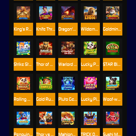
King's Return
Knife Throwing Show
Dragon's Expedition
Wilderness Lion
Goldmine Blast
Strike Storm
Thor of Mars
Warlord Lu Bu
Lucky Panda
STAR Bingo
Rolling Panda
Gold Rush Party
Pluto Gems
Lucky Piggy
Woof-woof Paradise
Penguin Smash
Thor vs Loki
Mahjong Gold 3
TRICK OR TREAT
Sushi Match