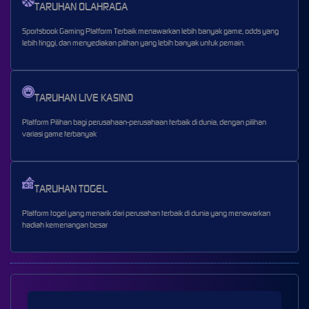
TARUHAN OLAHRAGA
Sportsbook Gaming Platform Terbaik menawarkan lebih banyak game, odds yang
lebih tinggi, dan menyediakan pilihan yang lebih banyak untuk pemain.
TARUHAN LIVE KASINO
Platform Pilihan bagi perusahaan-perusahaan terbaik di dunia, dengan pilihan
variasi game terbanyak
TARUHAN TOGEL
Platform togel yang menarik dari perusahan terbaik di dunia yang menawarkan
hadiah kemenangan besar