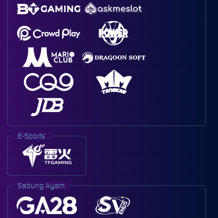
E-Sports
Sabung Ayam