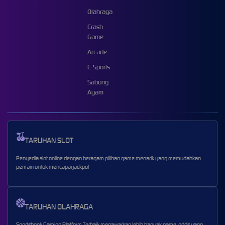
Olahraga
Crash
Game
Arcade
E-Sports
Sabung
Ayam
TARUHAN SLOT
Penyedia slot online dengan beragam pilihan game menarik yang memudahkan
pemain untuk mencapai jackpot
TARUHAN OLAHRAGA
Sportsbook Gaming Platform Terbaik menawarkan lebih banyak game, odds yang