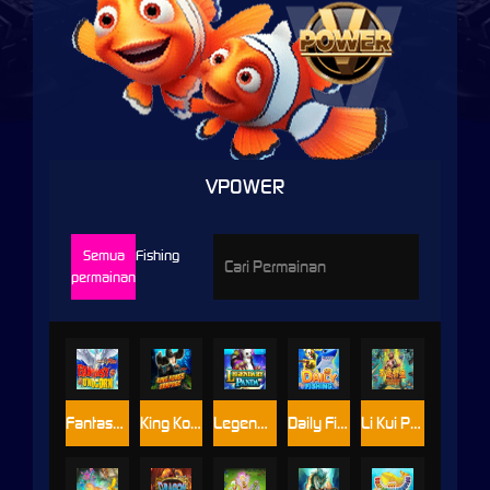
VPOWER
Semua
Fishing
permainan
Fantasy Unicorn
King Kong’s Rampage
Legendary Panda
Daily Fishing
Li Kui Pi Yu