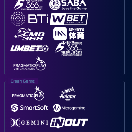
Crash Game