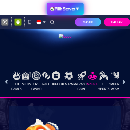
▼
Pilih Server
MASUK
DAFTAR
HOT
SLOTS
LIVE
RACE
TOGEL
OLAHRAGA
CRASH
ARCADE
E-
SABUNG
PROM
GAMES
CASINO
GAME
SPORTS
AYAM