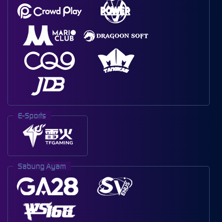
E-Sports
Sabung Ayam