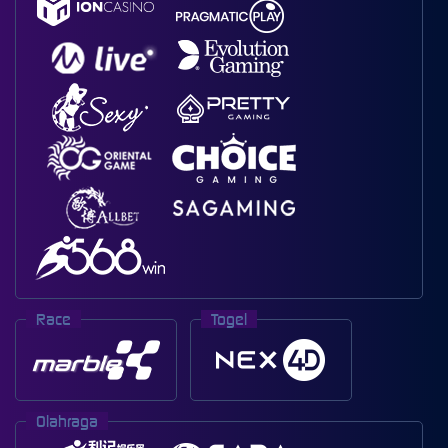
Race
Togel
Olahraga