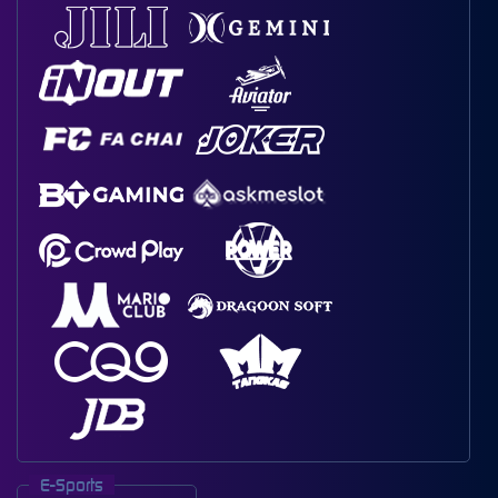
E-Sports