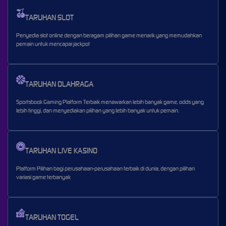
TARUHAN SLOT
Penyedia slot online dengan beragam pilihan game menarik yang memudahkan
pemain untuk mencapai jackpot
TARUHAN OLAHRAGA
Sportsbook Gaming Platform Terbaik menawarkan lebih banyak game, odds yang
lebih tinggi, dan menyediakan pilihan yang lebih banyak untuk pemain.
TARUHAN LIVE KASINO
Platform Pilihan bagi perusahaan-perusahaan terbaik di dunia, dengan pilihan
variasi game terbanyak
TARUHAN TOGEL