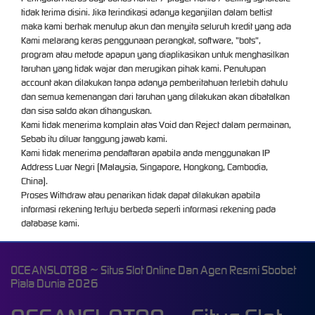
tidak terima disini. Jika terindikasi adanya keganjilan dalam betlist
maka kami berhak menutup akun dan menyita seluruh kredit yang ada
Kami melarang keras penggunaan perangkat, software, "bots",
program atau metode apapun yang diaplikasikan untuk menghasilkan
taruhan yang tidak wajar dan merugikan pihak kami. Penutupan
account akan dilakukan tanpa adanya pemberitahuan terlebih dahulu
dan semua kemenangan dari taruhan yang dilakukan akan dibatalkan
dan sisa saldo akan dihanguskan.
Kami tidak menerima komplain atas Void dan Reject dalam permainan,
Sebab itu diluar tanggung jawab kami.
Kami tidak menerima pendaftaran apabila anda menggunakan IP
Address Luar Negri (Malaysia, Singapore, Hongkong, Cambodia,
China).
Proses Withdraw atau penarikan tidak dapat dilakukan apabila
informasi rekening tertuju berbeda seperti informasi rekening pada
database kami.
OCEANSLOT88 ~ Situs Slot Online Dan Agen Resmi Sbobet
Piala Dunia 2026