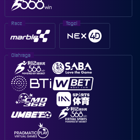
Race
Togel
Olahraga