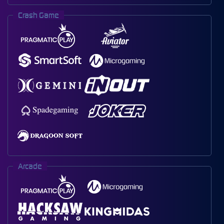
Crash Game
Arcade