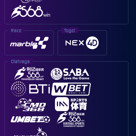
Race
Togel
Olahraga