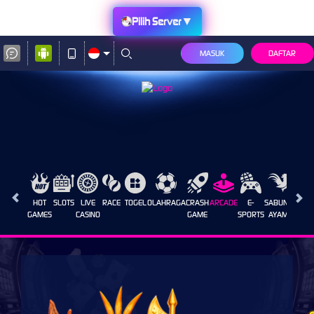
▼
Pilih Server
MASUK
DAFTAR
HOT
SLOTS
LIVE
RACE
TOGEL
OLAHRAGA
CRASH
ARCADE
E-
SABUNG
PROM
GAMES
CASINO
GAME
SPORTS
AYAM