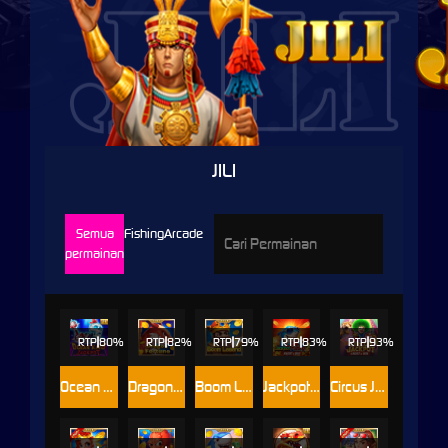
JILI
Semua
Fishing
Arcade
permainan
RTP
80%
RTP
82%
RTP
79%
RTP
83%
RTP
93%
Ocean King Jackpot
Dragon Fortune
Boom Legend
Jackpot Fishing 2
Circus Jackpot