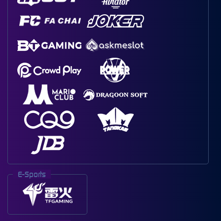
E-Sports