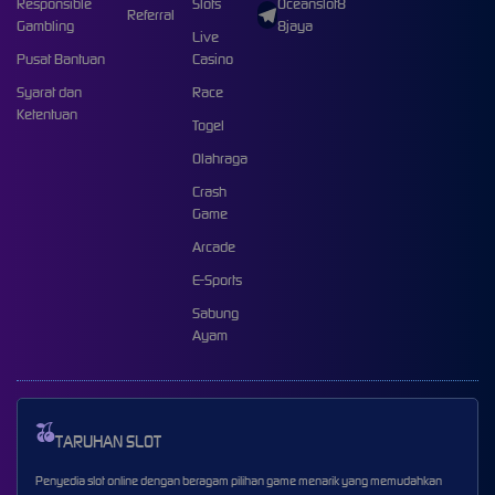
Responsible
Slots
Oceanslot8
Referral
Gambling
8jaya
Live
Pusat Bantuan
Casino
Syarat dan
Race
Ketentuan
Togel
Olahraga
Crash
Game
Arcade
E-Sports
Sabung
Ayam
TARUHAN SLOT
Penyedia slot online dengan beragam pilihan game menarik yang memudahkan