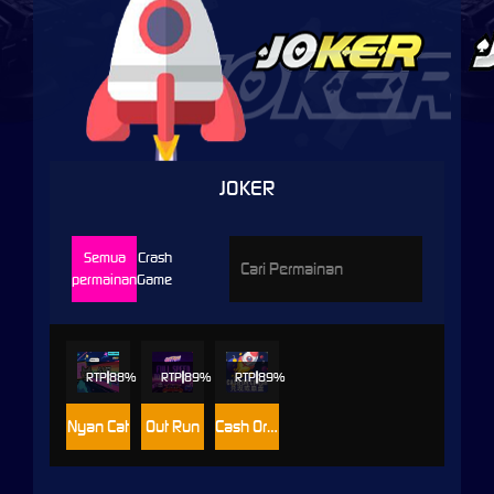
JOKER
Semua
Crash
permainan
Game
RTP
88%
RTP
89%
RTP
89%
Nyan Cat
Out Run
Cash Or Crash