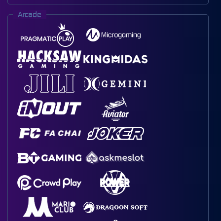
Arcade