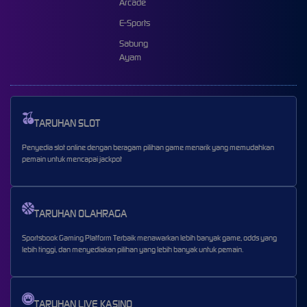
Arcade
E-Sports
Sabung
Ayam
TARUHAN SLOT
Penyedia slot online dengan beragam pilihan game menarik yang memudahkan
pemain untuk mencapai jackpot
TARUHAN OLAHRAGA
Sportsbook Gaming Platform Terbaik menawarkan lebih banyak game, odds yang
lebih tinggi, dan menyediakan pilihan yang lebih banyak untuk pemain.
TARUHAN LIVE KASINO