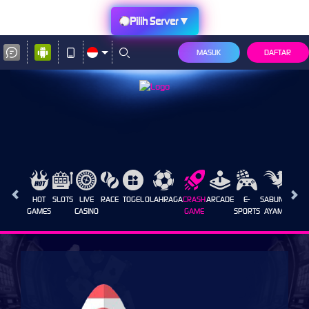
▼
Pilih Server
MASUK
DAFTAR
HOT
SLOTS
LIVE
RACE
TOGEL
OLAHRAGA
CRASH
ARCADE
E-
SABUNG
PROM
GAMES
CASINO
GAME
SPORTS
AYAM