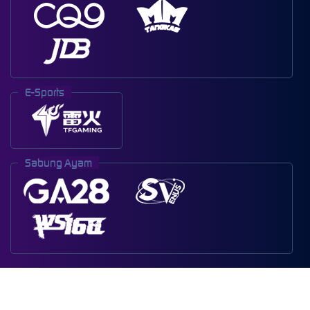
E-Sports
Sabung Ayam