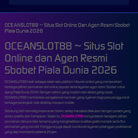
OCEANSLOT88 ~ Situs Slot Online Dan Agen Resmi Sbobet
Piala Dunia 2026
OCEANSLOT88 ~ Situs Slot
Online dan Agen Resmi
Sbobet Piala Dunia 2026
OCEANSLOT88 hadir sebagai salah satu platform hiburan online yang menawarkan
berbagai pilihan permainan slot online populer serta layanan agen resmi Sbobet untuk
ajang Piala Dunia 2026. Dengan sistem yang modern dan akses yang cepat,
OCEANSLOT88 memberikan pengalaman bermain yang nyaman bagi para pengguna di
berbagai perangkat, baik desktop maupun mobile.
Didukung oleh teknologi keamanan terkini, setiap transaksi dilakukan dengan proses yang
aman, praktis, dan transparan. Selain itu,
OCEANSLOT88
menyediakan beragam pilihan
permainan dari provider ternama yang menghadirkan kualitas grafis menarik serta fitur
permainan yang inovatif. Pengguna juga dapat menikmati layanan pelanggan profesional
yang siap membantu selama 24 jam.