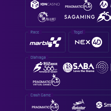
Race
Togel
Olahraga
Crash Game