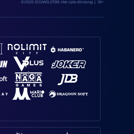
©2026 OCEANSLOT88. Hak cipta dilindungi | 18+