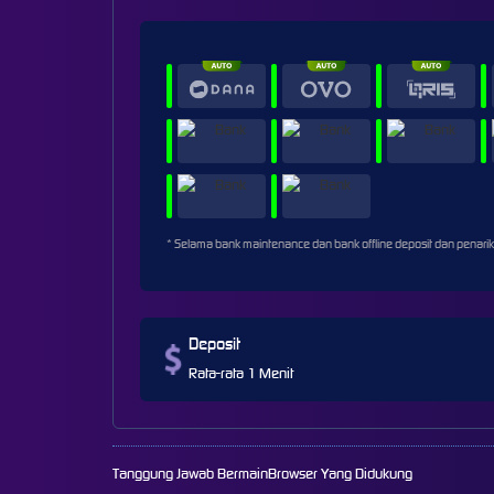
* Selama bank maintenance dan bank offline deposit dan penarik
Deposit
Rata-rata 1 Menit
Tanggung Jawab Bermain
Browser Yang Didukung